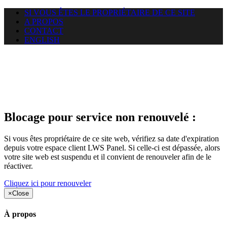
SI VOUS ÊTES LE PROPRIÉTAIRE DE CE SITE
A PROPOS
CONTACT
ENGLISH
Le site web gracay.info auquel
vous essayez d’accéder est
suspendu
Blocage pour service non renouvelé :
Si vous êtes propriétaire de ce site web, vérifiez sa date d'expiration
depuis votre espace client LWS Panel. Si celle-ci est dépassée, alors
votre site web est suspendu et il convient de renouveler afin de le
réactiver.
Cliquez ici pour renouveler
×
Close
À propos