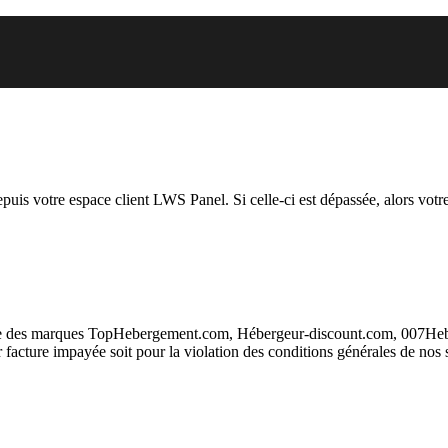
vous essayez d’accéder est suspen
depuis votre espace client LWS Panel. Si celle-ci est dépassée, alors votre
taire des marques TopHebergement.com, Hébergeur-discount.com, 007H
ur facture impayée soit pour la violation des conditions générales de nos 