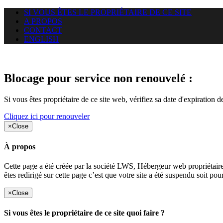
SI VOUS ÊTES LE PROPRIÉTAIRE DE CE SITE
A PROPOS
CONTACT
ENGLISH
Le site web gracay.info auquel 
Blocage pour service non renouvelé :
Si vous êtes propriétaire de ce site web, vérifiez sa date d'expiration 
Cliquez ici pour renouveler
×
Close
À propos
Cette page a été créée par la société LWS, Hébergeur web proprié
êtes redirigé sur cette page c’est que votre site a été suspendu soit po
×
Close
Si vous êtes le propriétaire de ce site quoi faire ?